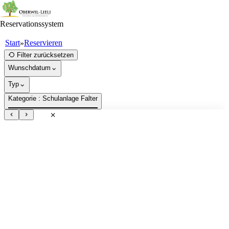
Reservationssystem
Start
Reservieren
»
Reservieren
Reservieren
Reservieren
Reservieren
Reservieren
Filter zurücksetzen
Wunschdatum
Typ
Kategorie
: Schulanlage Falter